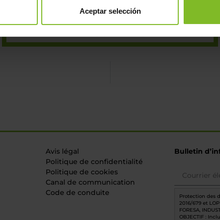
Aceptar selección
DEMANDEZ PLUS D'INFORMATIONS
Avis légal
Bulletin d’i
Politique de confidentialité
Politique de cookies
Canal de communication
Code de conduite
Protection des 
2016/679 et LO
FORESA, INDUST
OBJECTIF : Incl