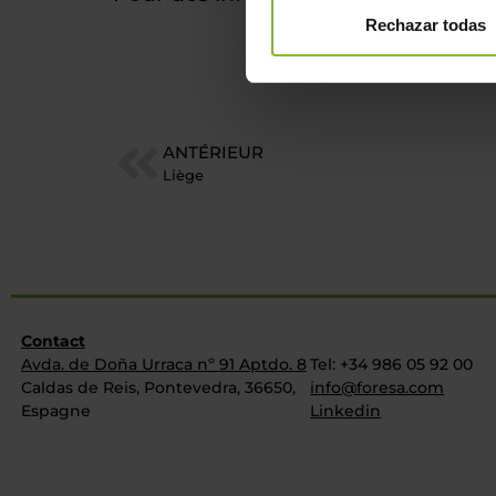
Rechazar todas
ANTÉRIEUR
Liège
Contact
Avda. de Doña Urraca nº 91 Aptdo. 8
Tel: +34 986 05 92 00
Caldas de Reis, Pontevedra, 36650,
info@foresa.com
Espagne
Linkedin