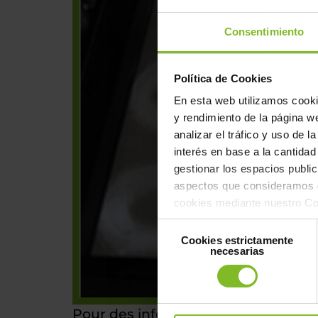
Consentimiento
Política de Cookies
En esta web utilizamos cookie
y rendimiento de la página we
analizar el tráfico y uso de 
interés en base a la cantidad 
gestionar los espacios public
aspectos que consideramos d
cookies mediante nuestro Con
“Aceptar” o bien, rechazar t
Selección
Todas"
Cookies estrictamente
de
necesarias
consentimiento
Pour des informations plus détaillé