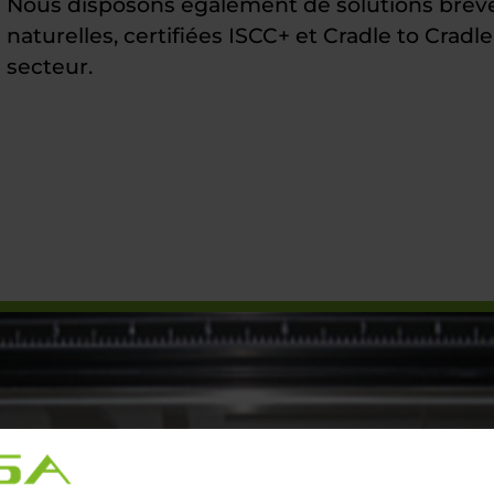
Nous disposons également de solutions brev
naturelles, certifiées ISCC+ et Cradle to Cradl
secteur.