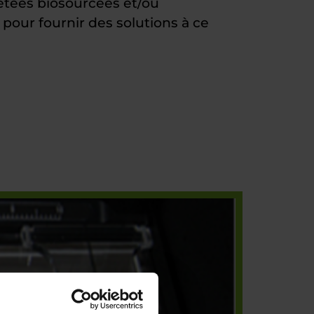
etées biosourcées et/ou
e pour fournir des solutions à ce