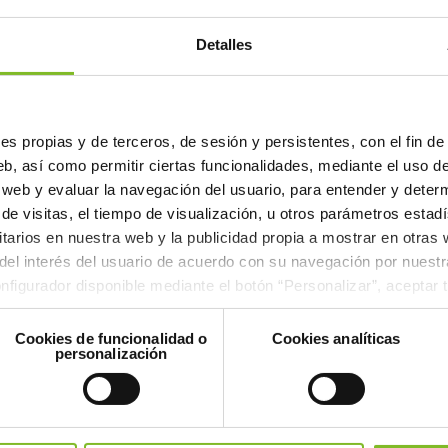
Detalles
s propias y de terceros, de sesión y persistentes, con el fin de 
b, así como permitir ciertas funcionalidades, mediante el uso de 
la web y evaluar la navegación del usuario, para entender y dete
de visitas, el tiempo de visualización, u otros parámetros estadís
itarios en nuestra web y la publicidad propia a mostrar en otras
el interés del usuario de acuerdo con su navegación por nuestr
figurador disponible mediante el botón “Personalizar”, aceptar 
odas excepto las necesarias para el correcto funcionamiento de 
Cookies de funcionalidad o
Cookies analíticas
personalización
es et complètes, veuillez contacter notre équip