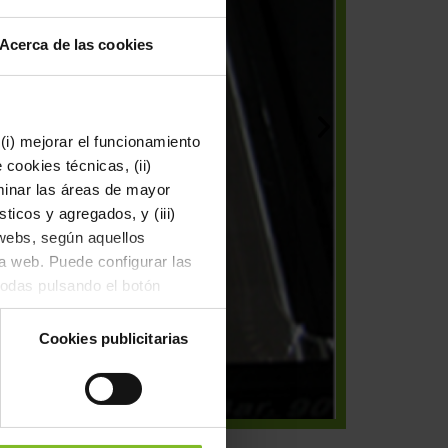
Acerca de las cookies
(i) mejorar el funcionamiento
cookies técnicas, (ii)
rminar las áreas de mayor
ticos y agregados, y (iii)
 webs, según aquellos
a web. Puede configurar las
todas pulsando el botón
la web en el botón "Rechazar
Cookies publicitarias
e de vente.