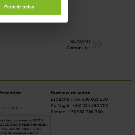
Permitir todas
SUIVANT
Composites
nformation
Bureaux de vente
Espagne : +34 986 059 200
Portugal : +351 234 390 700
France : +33 556 386 700
données personnelles (RGPD
PDGDD 3/2018) RESPONSABLE :
RIAS DEL NOROESTE, S.A. ;
ure le demandeur dans le