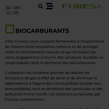
ES
EN
FR
PT
PRODUITS ET SERVICES
BIOCARBURANTS
I+D
Chez Foresa, nous croyons fermement à l’importance
À PROPOS DE FORESA
de réduire notre empreinte carbone et de protéger
notre environnement naturel, ce qui se traduit par
DURABILITÉ ET CERTIFICATIONS
notre engagement à fournir des solutions durables et
responsables dans le domaine des biocarburants.
EMPLOI
L’utilisation du biodiesel permet de réduire les
CONTACT
émissions de gaz à effet de serre et de diminuer la
dépendance à l’égard des combustibles fossiles non
CONTACTEZ NOUS
renouvelables, tout en émettant des particules et des
polluants moins nocifs. Les solutions proposées par
Foresa comprennent :