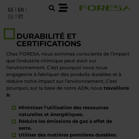
ES
EN
FR
PT
PRODUITS ET SERVICES
DURABILITÉ ET
CERTIFICATIONS
I+D
Chez FORESA, nous sommes conscients de l’impact
À PROPOS DE FORESA
que l’industrie chimique peut avoir sur
l’environnement. C’est pourquoi nous nous
DURABILITÉ ET CERTIFICATIONS
engageons à fabriquer des produits durables et à
réduire notre impact sur l’environnement. C’est
EMPLOI
pourquoi, sur la base de notre ADN, nous
travaillons
à:
CONTACT
Minimiser l’utilisation des ressources
CONTACTEZ NOUS
naturelles et énergétiques.
Réduire les émissions de gaz à effet de
serre.
Utiliser des matières premières durables.