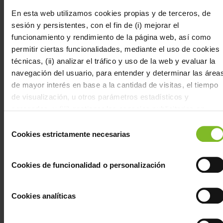
En esta web utilizamos cookies propias y de terceros, de
Certifications
sesión y persistentes, con el fin de (i) mejorar el
funcionamiento y rendimiento de la página web, así como
permitir ciertas funcionalidades, mediante el uso de cookies
técnicas, (ii) analizar el tráfico y uso de la web y evaluar la
navegación del usuario, para entender y determinar las área
de mayor interés en base a la cantidad de visitas, el tiempo
de visualización, u otros parámetros estadísticos y
agregados, y (iii) gestionar los espacios publicitarios en
Contact
Avis légal
Bureaux
Bulletin
Avda. de
Tel: +34 986
de vente
d’informatio
nuestra web y la publicidad propia a mostrar en otras webs,
Politique de
Selección
Doña
05 92 00
Espagne :
confidentialité
según aquellos aspectos que consideramos del interés del
Cookies estrictamente necesarias
de
Urraca nº
info@foresa.com
+34 986
Politique
usuario de acuerdo con su navegación por nuestra web.
consentimiento
91 Aptdo. 8
Linkedin
059 200
de cookies
Puede configurar las cookies mediante nuestro Configurador
Caldas de
Portugal :
Canal de
Cookies de funcionalidad o personalización
Protection
disponible mediante el botón “Personalizar”, aceptar todas
des
Reis,
+351 234
communication
données
pulsando el botón “Aceptar” o bien, rechazar todas excepto
Pontevedra, 36650,
390 700
personnelles
Code de
(RGPD
las necesarias para el correcto funcionamiento de la web en
Espagne
France :
2016/679
Cookies analíticas
conduite
et
+33 556 386
el botón "Rechazar Todas"
LOPDGDD
3/2018)
700
RESPONSABLE
FORESA,