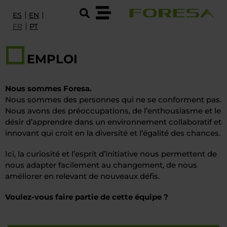
ES
EN
FR
PT
PRODUITS ET SERVICES
EMPLOI
I+D
Nous sommes Foresa.
À PROPOS DE FORESA
Nous sommes des personnes qui ne se conforment pas.
Nous avons des préoccupations, de l’enthousiasme et le
DURABILITÉ ET CERTIFICATIONS
désir d’apprendre dans un environnement collaboratif et
innovant qui croit en la diversité et l’égalité des chances.
EMPLOI
Ici, la curiosité et l’esprit d’initiative nous permettent de
CONTACT
nous adapter facilement au changement, de nous
améliorer en relevant de nouveaux défis.
CONTACTEZ NOUS
Voulez-vous faire partie de cette équipe ?