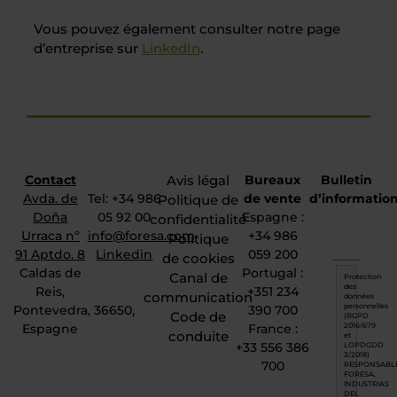
Vous pouvez également consulter notre page
d’entreprise sur
LinkedIn
.
Contact
Avis légal
Bureaux
Bulletin
Avda. de
Tel: +34 986
de vente
d’informatio
Politique de
Doña
05 92 00
Espagne :
confidentialité
Urraca nº
info@foresa.com
+34 986
Politique
91 Aptdo. 8
Linkedin
059 200
de cookies
Caldas de
Portugal :
Canal de
Protection
des
Reis,
+351 234
communication
données
Pontevedra, 36650,
390 700
personnelles
Code de
(RGPD
Espagne
France :
2016/679
conduite
et
+33 556 386
LOPDGDD
3/2018)
700
RESPONSABLE
FORESA,
INDUSTRIAS
DEL