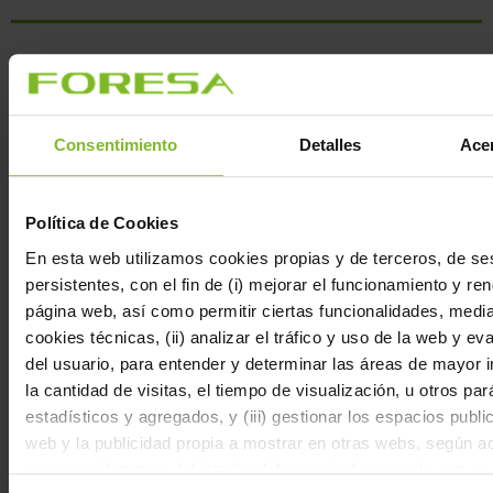
ORGANISATIONS AUXQUELLES
NOUS APPARTENONS
Consentimiento
Detalles
Acer
Política de Cookies
En esta web utilizamos cookies propias y de terceros, de se
persistentes, con el fin de (i) mejorar el funcionamiento y re
página web, así como permitir ciertas funcionalidades, media
cookies técnicas, (ii) analizar el tráfico y uso de la web y ev
LIENS UTILES
del usuario, para entender y determinar las áreas de mayor 
la cantidad de visitas, el tiempo de visualización, u otros pa
Données environnementales – Foresa France
estadísticos y agregados, y (iii) gestionar los espacios publi
web y la publicidad propia a mostrar en otras webs, según a
Données environnementales – Foresa Spain
que consideramos del interés del usuario de acuerdo con su