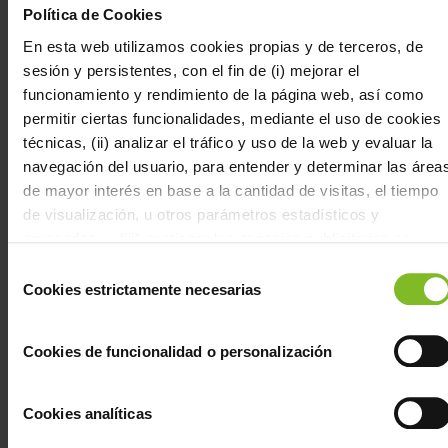
DEMANDEZ PLUS
Política de Cookies
D'INFORMATIONS
En esta web utilizamos cookies propias y de terceros, de
sesión y persistentes, con el fin de (i) mejorar el
funcionamiento y rendimiento de la página web, así como
ANTÉRIEUR
SUIVANT
permitir ciertas funcionalidades, mediante el uso de cookies
Emballage et conditionnement
Automobile
técnicas, (ii) analizar el tráfico y uso de la web y evaluar la
navegación del usuario, para entender y determinar las área
de mayor interés en base a la cantidad de visitas, el tiempo
de visualización, u otros parámetros estadísticos y
agregados, y (iii) gestionar los espacios publicitarios en
Contact
Avis légal
Bureaux
Bulletin
nuestra web y la publicidad propia a mostrar en otras webs,
Selección
Avda. de
Tel: +34 986
de vente
d’informatio
Politique de
según aquellos aspectos que consideramos del interés del
Cookies estrictamente necesarias
de
Doña
05 92 00
Espagne :
confidentialité
usuario de acuerdo con su navegación por nuestra web.
consentimiento
Urraca nº
info@foresa.com
+34 986
Politique
Puede configurar las cookies mediante nuestro Configurador
91 Aptdo. 8
Linkedin
059 200
de cookies
Cookies de funcionalidad o personalización
disponible mediante el botón “Personalizar”, aceptar todas
Caldas de
Portugal :
Canal de
Protection
des
pulsando el botón “Aceptar” o bien, rechazar todas excepto
Reis,
+351 234
communication
données
Pontevedra, 36650,
390 700
personnelles
las necesarias para el correcto funcionamiento de la web en
Code de
Cookies analíticas
(RGPD
Espagne
France :
2016/679
el botón "Rechazar Todas"
conduite
et
+33 556 386
LOPDGDD