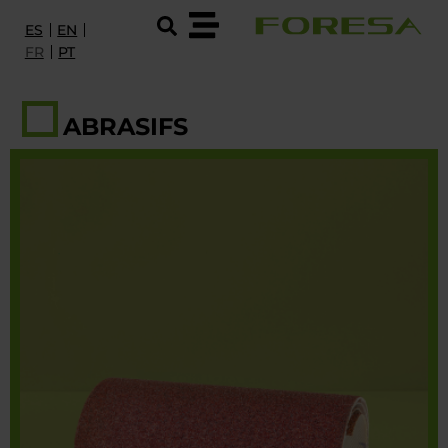
ES
EN
FR
PT
PRODUITS ET SERVICES
ABRASIFS
I+D
À PROPOS DE FORESA
DURABILITÉ ET CERTIFICATIONS
EMPLOI
CONTACT
CONTACTEZ NOUS