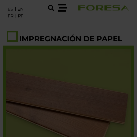
ES
EN
FR
PT
PRODUCTOS Y SERVICIOS
IMPREGNACIÓN DE PAPEL
I+D
SOBRE FORESA
SOSTENIBILIDAD Y CERTIFICACIONES
EMPLEO
CONTACTO