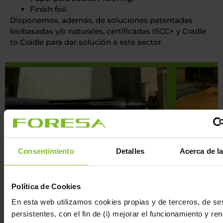
Finish foil.
Disponemos, además, de soluciones patentadas
biobasadas y/o naturales, certificadas ISCC+ y Cradle
to Cradle para dar solución a este sector.
Consentimiento
Detalles
Acerca de l
Para una información más detallada y completa envía
Política de Cookies
una consulta a nuestro equipo comercial.
En esta web utilizamos cookies propias y de terceros, de se
persistentes, con el fin de (i) mejorar el funcionamiento y re