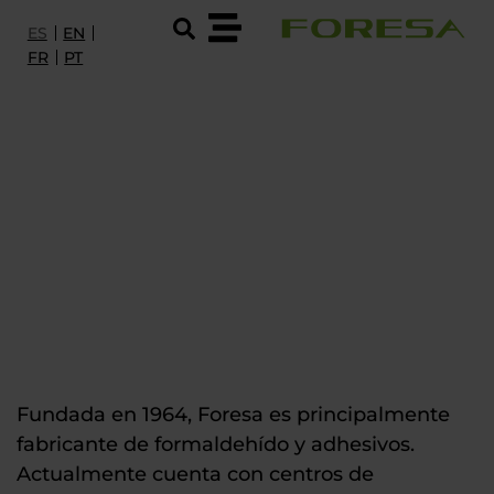
ES
EN
FR
PT
PRODUCTOS Y SERVICIOS
I+D
SOBRE FORESA
SOSTENIBILIDAD Y CERTIFICACIONES
EMPLEO
LA QUÍMICA A
SU SERVICIO
CONTACTO
Fundada en 1964, Foresa es principalmente
fabricante de formaldehído y adhesivos.
Actualmente cuenta con centros de