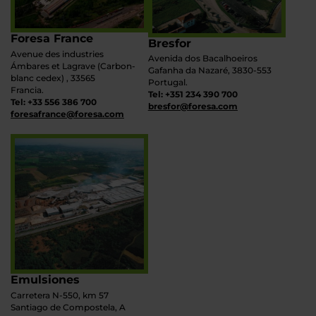
Foresa France
Bresfor
Avenue des industries
Avenida dos Bacalhoeiros
Ámbares et Lagrave (Carbon-
Gafanha da Nazaré, 3830-553
blanc cedex) , 33565
Portugal.
Francia.
Tel: +351 234 390 700
Tel: +33 556 386 700
bresfor@foresa.com
foresafrance@foresa.com
Emulsiones
Carretera N-550, km 57
Santiago de Compostela, A