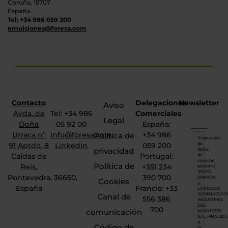
Coruña, 15707
España.
Tel: +34 986 059 200
emulsiones@foresa.com
Contacto
Delegaciones
Newsletter
Aviso
Avda. de
Tel: +34 986
Comerciales
Legal
Doña
05 92 00
España:
Urraca nº
info@foresa.com
+34 986
Política de
Protección
91 Aptdo. 8
Linkedin
059 200
de
privacidad
datos
Caldas de
Portugal:
de
carácter
Política de
Reis,
+351 234
personal
(RGPD
Pontevedra, 36650,
390 700
2016/679
Cookies
y
España
Francia: +33
LOPDGDD
Canal de
3/2018)RESPO
556 386
INDUSTRIAS
DEL
700
comunicación
NOROESTE,
S.A.; FINALID
a
Código de
la