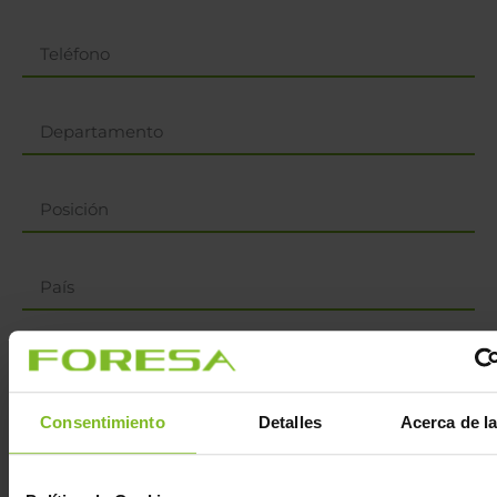
Consentimiento
Detalles
Acerca de l