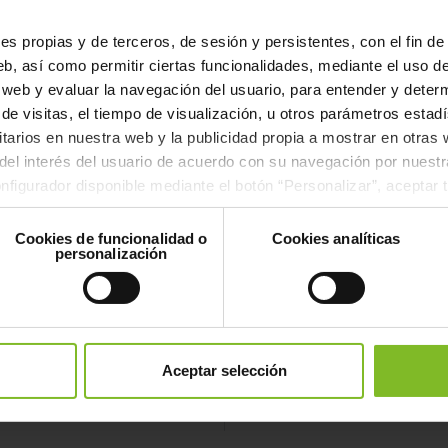
d in the Port of Vilagarcía de Arousa, where we
n, storage, custody and re-dispatch of bulk liq
s propias y de terceros, de sesión y persistentes, con el fin de 
b, así como permitir ciertas funcionalidades, mediante el uso de 
la web y evaluar la navegación del usuario, para entender y dete
de visitas, el tiempo de visualización, u otros parámetros estadís
oading of vessels and tankers/isotanks to othe
itarios en nuestra web y la publicidad propia a mostrar en otras
steam supply and bunkering operations. We al
el interés del usuario de acuerdo con su navegación por nuestr
figurador disponible mediante el botón “Personalizar”, aceptar 
odas excepto las necesarias para el correcto funcionamiento de 
ormation, please contact our sales team.
Cookies de funcionalidad o
Cookies analíticas
personalización
Contact
 derived from Law 34/1998, dated 7 October a
ability of petroleum product storage in our ter
Aceptar selección