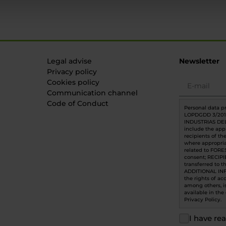
Legal advise
Newsletter
Privacy policy
Cookies policy
Communication channel
Code of Conduct
Personal data p
LOPDGDD 3/201
INDUSTRIAS DEL
include the appl
recipients of t
where appropria
related to FORE
consent; RECIPI
transferred to t
ADDITIONAL INF
the rights of acc
among others, is
available in the
Privacy Policy.
I have re