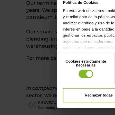
Our terminal is strategically locate
Política de Cookies
years. We specialise in the receptio
En esta web utilizamos cookie
petroleum, including biofuels.
y rendimiento de la página we
analizar el tráfico y uso de 
interés en base a la cantidad 
Our services range from loading/unl
gestionar los espacios public
blending, inerting, homogenising, 
aspectos que consideramos d
warehousing facilities.
cookies mediante nuestro Con
“Aceptar” o bien, rechazar t
Selección
For more detailed and complete inf
Todas"
Cookies estrictamente
de
necesarias
consentimiento
In compliance with the obligations
sector, we hereby indicate the avail
Rechazar todas
PREVIOUS
Technology