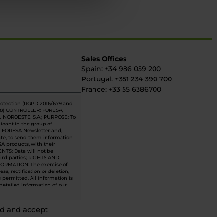
Sales Offices
Spain: +34 986 059 200
Portugal: +351 234 390 700
France: +33 55 6386700
rotection (RGPD 2016/679 and
8) CONTROLLER: FORESA,
 NOROESTE, S.A.; PURPOSE: To
icant in the group of
he FORESA Newsletter and,
te, to send them information
SA products, with their
ENTS: Data will not be
hird parties; RIGHTS AND
ORMATION: The exercise of
ess, rectification or deletion,
 permitted. All information is
 detailed information of our
ad and accept