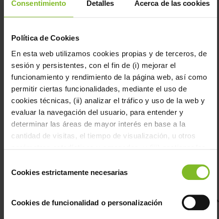
Consentimiento
Detalles
Acerca de las cookies
the
applicant
in
the
group
of
recipients
Política de Cookies
of
the
FORESA
En esta web utilizamos cookies propias y de terceros, de
Newsletter
and,
sesión y persistentes, con el fin de (i) mejorar el
where
appropriate,
funcionamiento y rendimiento de la página web, así como
to
send
permitir ciertas funcionalidades, mediante el uso de
them
information
cookies técnicas, (ii) analizar el tráfico y uso de la web y
related
to
FORESA
evaluar la navegación del usuario, para entender y
products,
with
determinar las áreas de mayor interés en base a la
their
consent;
cantidad de visitas, el tiempo de visualización, u otros
RECIPIENTS:
Data
parámetros estadísticos y agregados, y (iii) gestionar los
will
not
espacios publicitarios en nuestra web y la publicidad
be
Selección
transferred
to
propia a mostrar en otras webs, según aquellos aspectos
Cookies estrictamente necesarias
de
third
parties;
que consideramos del interés del usuario de acuerdo con
consentimiento
RIGHTS
AND
su navegación por nuestra web. Puede configurar las
ADDITIONAL
Cookies de funcionalidad o personalización
INFORMATION
cookies mediante nuestro Configurador disponible
The
exercise
mediante el botón “Personalizar”, aceptar todas pulsando
of