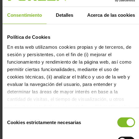
no destino de produtos
de terceiros.
Consentimiento
Detalles
Acerca de las cookies
Contacte
Política de Cookies
En esta web utilizamos cookies propias y de terceros, de
sesión y persistentes, con el fin de (i) mejorar el
funcionamiento y rendimiento de la página web, así como
permitir ciertas funcionalidades, mediante el uso de
cookies técnicas, (ii) analizar el tráfico y uso de la web y
evaluar la navegación del usuario, para entender y
determinar las áreas de mayor interés en base a la
cantidad de visitas, el tiempo de visualización, u otros
parámetros estadísticos y agregados, y (iii) gestionar los
espacios publicitarios en nuestra web y la publicidad
Selección
propia a mostrar en otras webs, según aquellos aspectos
Cookies estrictamente necesarias
de
que consideramos del interés del usuario de acuerdo con
consentimiento
su navegación por nuestra web. Puede configurar las