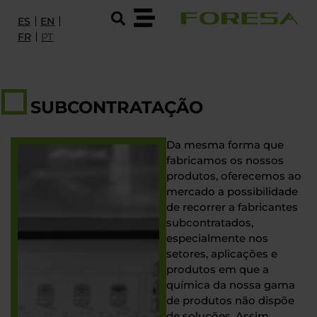
ES
EN
FR
PT
PRODUTOS E SERVIÇOS
I+D
SUBCONTRATAÇÃO
SOBRE A FORESA
Da mesma forma que
fabricamos os nossos
SUSTENTABILIDADE E CERTIFICAÇÕES
produtos, oferecemos ao
mercado a possibilidade
EMPREGO
de recorrer a fabricantes
subcontratados,
CONTACTO
especialmente nos
setores, aplicações e
produtos em que a
química da nossa gama
de produtos não dispõe
de soluções. Assim,