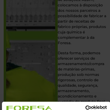
colocamos à disposição
dos nossos parceiros a
possibilidade de fabricar a
partir de receitas de
fabrico próprias, produtos
cuja química é
complementar à da
Foresa.
Desta forma, podemos
oferecer serviços de
armazenamento/compra
de matérias-primas,
produção sob normas
rigorosas, controlo de
qualidade, segurança,
armazenamento,
acondicionamento e
custódia do produto final,
bem como a entrega final