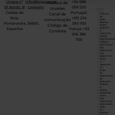
Urraca nº
info@foresa.com
+34 986
Política de
91 Aptdo. 8
Linkedin
059 200
cookies
Caldas de
Portugal:
Canal de
Proteção
de
Reis,
+351 234
comunicação
dados
Pontevedra, 36650,
390 700
pessoais
Código de
(RGPD
Espanha
França: +33
2016/679
Conduta
e
556 386
LOPDGDD
3/2018)
700
RESPONSÁVEL
FORESA,
INDÚSTRIAS
DEL
NOROESTE,
S.A.;
OBJECTIVO:
Incluir
o
requerente
no
grupo
de
destinatários
da
Newsletter
FORESA
e,
quando
apropriado,
enviar-
lhes
informações
relacionadas
sobre
os
produtos