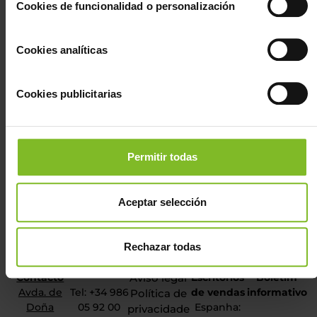
Cookies de funcionalidad o personalización
cookies mediante nuestro Configurador disponible
mediante el botón “Personalizar”, aceptar todas pulsando
el botón “Aceptar” o bien, rechazar todas excepto las
Cookies analíticas
necesarias para el correcto funcionamiento de la web en el
botón "Rechazar Todas"
Cookies publicitarias
Permitir todas
Aceptar selección
Rechazar todas
Contacto
Aviso legal
Escritórios
Boletim
Avda. de
Tel: +34 986
de vendas
informativo
Política de
Doña
05 92 00
Espanha:
privacidade